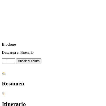
Brochure
Descarga el itinerario
CHURIN
Añadir al carrito
BAÑOS
TERMALES
FULL
DAY
cantidad
Resumen
Itinerario