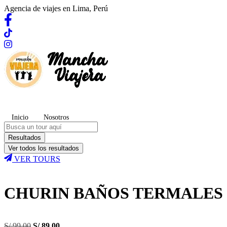
Agencia de viajes en Lima, Perú
Inicio
Nosotros
Search
...
Resultados
Ver todos los resultados
VER TOURS
CHURIN BAÑOS TERMALES 
El
El
S/
99.00
S/
89.00