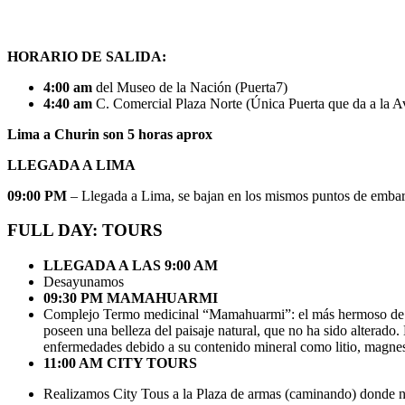
HORARIO DE SALIDA:
4:00 am
del Museo de la Nación (Puerta7)
4:40 am
C. Comercial Plaza Norte
(Única Puerta que da a
Lima a Churin son 5 horas aprox
LLEGADA A LIMA
09:00 PM
–
Llegada a Lima, se bajan en los mismos puntos de emba
FULL DAY: TOURS
LLEGADA A LAS 9:00 AM
Desayunamos
09:30 PM MAMAHUARMI
Complejo Termo medicinal “Mamahuarmi”: el más hermoso de Chur
poseen una belleza del paisaje natural, que no ha sido alterado
enfermedades debido a su contenido mineral como litio, magnesi
11:00 AM CITY TOURS
Realizamos City Tous a la Plaza de armas (caminando)
donde n