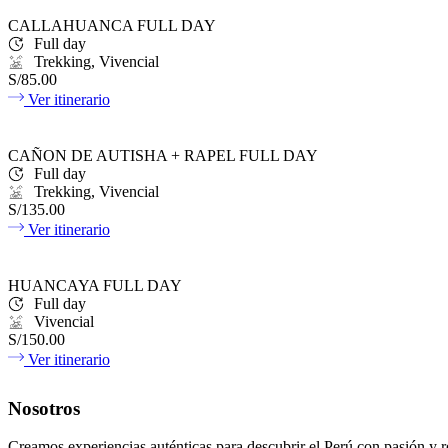
CALLAHUANCA FULL DAY
Full day
Trekking, Vivencial
S/85.00
Ver itinerario
CAÑON DE AUTISHA + RAPEL FULL DAY
Full day
Trekking, Vivencial
S/135.00
Ver itinerario
HUANCAYA FULL DAY
Full day
Vivencial
S/150.00
Ver itinerario
Nosotros
Creamos experiencias auténticas para descubrir el Perú con pasión y r