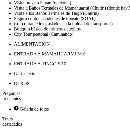
Visita breve a Sayán
(opcional)
Visita a Baños Termales de Mamahuarmi (Churin) (donde hay 
Visita a los Baños Termales de Tingo (Churin)
Seguro contra accidentes de tránsito (SOAT)
(solo durante los traslados en la unidad de transportes)
Botiquín básico de primeros auxilios.
City Tour peatonal (Caminando)
ALIMENTACION
ENTRADA A MAMAHUARMI S/10
ENTRADA A TINGO S/10
Gastos extras
OTROS
Preguntas
f
r
e
c
u
e
n
t
e
s
Galería de fotos
Tours
d
e
s
t
a
c
a
d
o
s