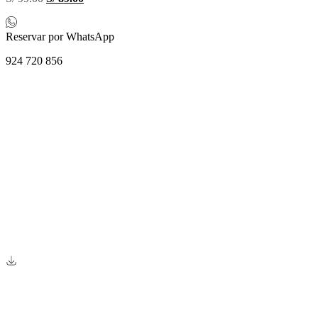
precio
precio
original
actual
era:
es:
Reservar por WhatsApp
S/ 99.00.
S/ 89.00.
924 720 856