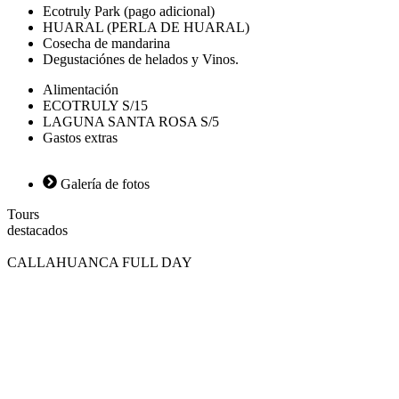
Ecotruly Park (pago adicional)
HUARAL (PERLA DE HUARAL)
Cosecha de mandarina
Degustaciónes de helados y Vinos.
Alimentación
ECOTRULY S/15
LAGUNA SANTA ROSA S/5
Gastos extras
Galería de fotos
Tours
d
e
s
t
a
c
a
d
o
s
CALLAHUANCA FULL DAY