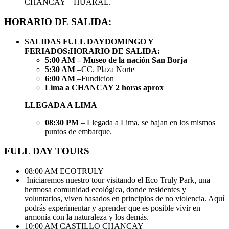
CHANCAY – HUARAL.
HORARIO DE SALIDA:
SALIDAS FULL DAY
DOMINGO Y
FERIADOS:
HORARIO DE SALIDA:
5:00 AM – Museo de la nación San Borja
5:30 AM
–CC. Plaza Norte
6:00 AM
–Fundicion
Lima a CHANCAY 2 horas aprox
LLEGADA A LIMA
08:30 PM
–
Llegada a Lima, se bajan en los mismos
puntos de embarque.
FULL DAY TOURS
08:00 AM ECOTRULY
Iniciaremos nuestro tour visitando el Eco Truly Park, una
hermosa comunidad ecológica, donde residentes y
voluntarios, viven basados en principios de no violencia. Aquí
podrás experimentar y aprender que es posible vivir en
armonía con la naturaleza y los demás.
10:00 AM CASTILLO CHANCAY