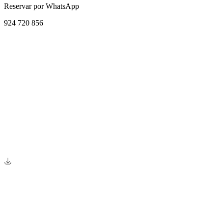
era:
es:
Reservar por WhatsApp
S/ 99.00.
S/ 89.00.
924 720 856