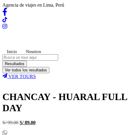
Agencia de viajes en Lima, Perú
Inicio
Nosotros
Search
...
Resultados
Ver todos los resultados
VER TOURS
CHANCAY - HUARAL FULL
DAY
El
El
S/
99.00
S/
89.00
precio
precio
original
actual