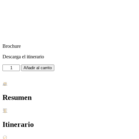
Brochure
Descarga el itinerario
CHANCAY
Añadir al carrito
-
HUARAL
FULL
DAY
cantidad
Resumen
Itinerario